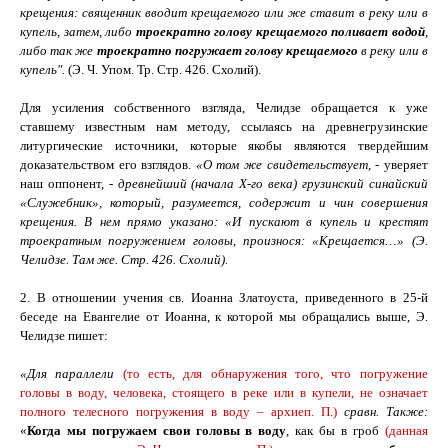
крещения: священник вводит крещаемого или же ставит в реку или в
купель, затем, либо
троекратно голову крещаемого поливает водой
,
либо так же
троекратно погружает голову крещаемого
в реку или в
купель
"
.
(Э. Ч. Упом. Тр. Стр. 426. Схолий).
Для усиления собственного взгляда, Челидзе обращается к уже
ставшему известным нам методу, ссылаясь на древнегрузинские
литургические источники, которые якобы являются твердейшим
доказательством его взглядов.
«О том же свидетельствует, -
уверяет
наш оппонент, -
древнейший (начала
X
-го века) грузинский синайский
«Служебник», который, разумеется, содержит и чин совершения
крещения. В нем прямо указано: «И пускают в купель и крестят
троекратным погружением головы, произнося: «Крещается…» (Э.
Челидзе. Там же. Стр. 426. Схолий).
2.
В отношении учения св. Иоанна Златоуста, приведенного в 25-й
беседе на Евангелие от Иоанна, к которой мы обращались выше, Э.
Челидзе пишет:
«Для параллели
(то есть, для обнаружения того, что погружение
головы в воду, человека, стоящего в реке или в купели, не означает
полного телесного погружения в воду – архиеп. П.)
сравн. Также:
«
Когда мы погружаем свои головы в воду
, как бы в гроб
(данная