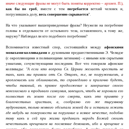
иначе следующие фразы не
могут быть
поняты
корректно
– архиеп.
П.),
как бы в
о
гроб
, вместе с тем
погребается
ветхий человек и,
погрузившись долу,
весь совершенно скрывается
".
На что указывают вышеприведенные фразы?
Неужели на погребение
головы в отдельности от остального тела, оставленного, к тому же,
наружу? Наблюдал ли кто подобного погребения?
Вспоминается известный спор, состоявшийся между
афонскими
монахами-колливадами
и духовными предшественниками Э. Челидзе
(с окропляющими и поливающими латинами) - с явными или скрытыми
униатами, сочувствующими последним. Вот что говорили афонские
колливады:
"А если кто вопреки Св.
Церкви желаетъ крестить не
такъ, какъ мы приняли отъ Св. Отцовъ, т.е, не погружениемъ, а
кроплениемъ или обливаниемъ, то справедливо и прилично будетъ,
чтобы таковый, въ прямое продолжение и завершение своего
невегласнаго и юродиваго самоумия, завещалъ, чтобъ не хоронили его
полностью въ землю после его смерти, какъ это принято у
благочестивых христиан, а, сообразно его же тщеумному
мудрованию, только немного обсыпали землей да и оставили лежать
где нибудь на поверхности на поругание и всякое нечестие, подобно
тому какъ и сей при жизни предавалъ народъ Божий своимъ
нечестивымъ крещением на посмеяние демонамъ, ибо и крещение и