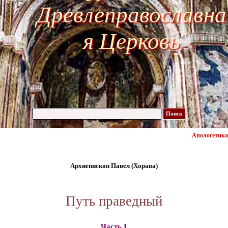
Древлеправославна
я Церковь
Поиск
Апологетика
Архиепископ Павел (Хорава)
Путь праведный
Часть I