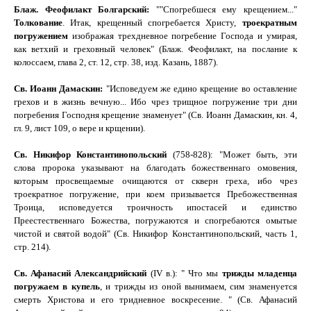
Блаж. Феофилакт Болгарский
:
""
Спогребшеся ему крещением.
.."
Толкование
. Итак, крещенный спогребается Христу,
троекратным
погружением
изображая трехдневное погребение Господа и умирая,
как ветхий и греховный человек
"
(Блаж. Феофилакт, на послание к
колоссаем, глава 2, ст. 12, стр. 38, изд. Казань, 1887).
Св. Иоанн Дамаскин:
"Исповедуем же едино крещение во оставление
грехов и в жизнь вечную... Ибо чрез трищное погружение три дни
погребения Господня крещение знаменует" (Св. Иоанн Дамаскин, кн. 4,
гл. 9, лист 109, о вере и крщении).
Св. Никифор Константинопольский
(758-828): "Может быть, эти
слова пророка указывают на благодать божественнаго омовения,
которым просвещаемые очищаются от скверн греха, ибо чрез
троекратное погружение, при коем призывается Пребожественная
Троица, исповедуется троичность ипостасей и единство
Преестественнаго Божества, погружаются и спогребаются омытые
чистой и святой водой" (Св. Никифор Константинопольский, часть 1,
стр. 214).
Св. Афанасий Александрийский
(
IV
в.): "
Что мы
трижды младенца
погружаем в купель
, и трижды из оной вынимаем, сим знаменуется
смерть Христова и его тридневное воскресение. " (Св. Афанасий