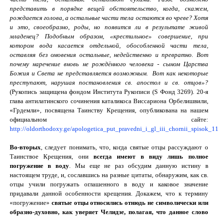
представить в порядке вещей обстоятельство, когда, скажем,
рождается голова, а остальные части тела остаются во чреве? Хотя
и это, своеобразно, роды, но появится ли в результате живой
младенец? Подобным образом, «крестильное» совершение, при
котором вода касается отдельной, обособленной части тела,
оставляя без омовения остальные, недейственно и превратно. Вот
почему наречение вновь не рождённого человека - сыном Царства
Божия и Света не представляется возможным.
Вот как некоторые
преступают, нарушая постановления св. апостол и св. отцов»?
(Рукопись защищена фондом Института Рукописи (
S
Фонд 3269). 20-я
глава антилатинского сочинения каталикоса Виссариона Орбелишвили,
«Грдемли», посвящена Таинству Крещения, опубликована на нашем
официальном сайте:
http://oldorthodoxy.ge/apologetica_put_pravedni_i_gl_iii_chornii_spisok_1
Во-вторых
, следует понимать, что, когда святые отцы рассуждают о
Таинствое Крещения, они
всегда имеют в виду лишь полное
погружение в воду
. Мы еще не раз обсудим данную истину в
настоящем труде, и, сославшись на разные цитаты, обнаружим, как св.
отцы учили погружать оглашенного в воду и каковое значение
придавали данной особенности крещения. Докажем, что к термину
«погружение»
святые отцы относились отнюдь не символически или
образно-духовно, как уверяет Челидзе, полагая, что данное слово