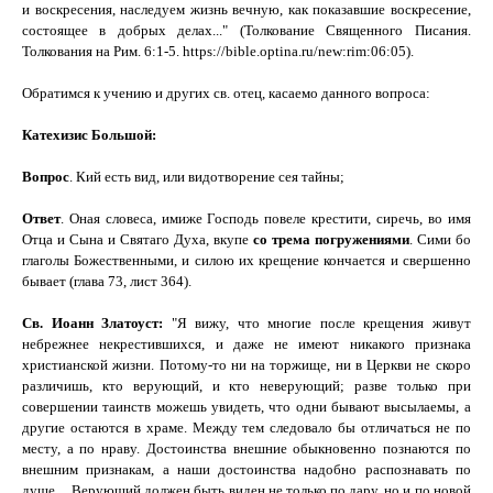
и воскресения, наследуем жизнь вечную, как показавшие воскресение,
состоящее в добрых делах
...
" (Толкование Священного Писания.
Толкования на Рим. 6:1-5.
https
://
bible
.
optina
.
ru
/
new
:
rim
:06:05
).
Обратимся к учению и других св. отец, касаемо данного вопроса:
Катехизис Большой:
Вопрос
. Кий есть вид, или видотворение сея тайны;
Ответ
. Оная словеса, имиже Господь повеле крестити, сиречь, во имя
Отца и Сына и Святаго Духа, вкупе
со трема погружениями
. Сими бо
глаголы Божественными, и силою их крещение кончается и свершенно
бывает (глава 73, лист 364).
Св. Иоанн Златоуст:
"Я вижу, что многие после крещения живут
небрежнее некрестившихся, и даже не имеют никакого признака
христианской жизни. Потому-то ни на торжище, ни в Церкви не скоро
различишь, кто верующий, и кто неверующий; разве только при
совершении таинств можешь увидеть, что одни бывают высылаемы, а
другие остаются в храме. Между тем следовало бы отличаться не по
месту, а по нраву. Достоинства внешние обыкновенно познаются по
внешним признакам, а наши достоинства надобно распознавать по
душе.... Верующий должен быть виден не только по дару, но и по новой