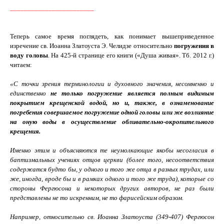
________________________
Теперь самое время поглядеть, как понимает вышеприведенное
изречение св. Иоанна Златоуста Э. Челидзе относительно
погружения в
воду головы
. На 425-й странице его книги («Душа живая». Тб. 2012 г.)
читаем:
«С точки зрения терминологии и духовного значения, несомненно и
единственно
не только погружение является полным видимым
покрытием крещенской водой, но и, также, в ознаменование
погребения совершаемое погружение одной головы или же возлияние
на оную воды в осуществление обливательно-окропительного
крещения.
Именно этим и объясняются те неумолкающие якобы несогласия в
баптизмальных учениях отцов церкви (более того, несоответствия
содержатся будто бы, у одного и того же отца в разных трудах, или
же, иногда, вроде бы и в рамках одного и того же труда), которые со
стороны Фергюсона и некоторых других авторов, не раз были
представлены не то искренним, не то фарисейским образом.
Например, относительно св. Иоанна Златоуста (349-407) Фергюсон