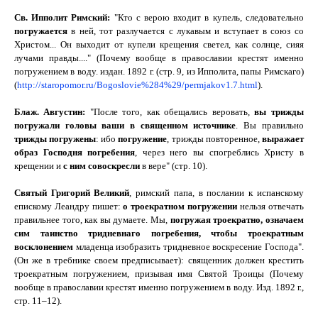
Св. Ипполит Римский:
"Кто с верою входит в купель, следовательно
погружается
в ней, тот разлучается с лукавым и вступает в союз со
Христом... Он выходит от купели крещения светел, как солнце, сияя
лучами правды...." (Почему вообще в православии крестят именно
погружением в воду. издан. 1892 г. (стр. 9, из Ипполита, папы Римскаго)
(
http://staropomor.ru/Bogoslovie%284%29/permjakov1.7.html
).
Блаж. Августин:
"После того, как обещались веровать,
вы трижды
погружали головы ваши в священном источнике
. Вы правильно
трижды погружены
: ибо
погружение
, трижды повторенное,
выражает
образ Господня погребения
, через него вы спогреблись Христу в
крещении и
с ним совоскресли
в вере" (стр. 10).
Святый Григорий Великий
, римский папа, в послании к испанскому
епискому Леандру пишет:
о троекратном погружении
нельзя отвечать
правильнее того, как вы думаете. Мы,
погружая троекратно, означаем
сим таинство тридневнаго погребения, чтобы троекратным
восклонением
младенца изобразить тридневное воскресение Господа
"
.
(Он же в требнике своем предписывает): священник должен крестить
троекратным погружением, призывая имя Святой Троицы (Почему
вообще в православии крестят именно погружением в воду. Изд. 1892 г.,
стр. 11–12).