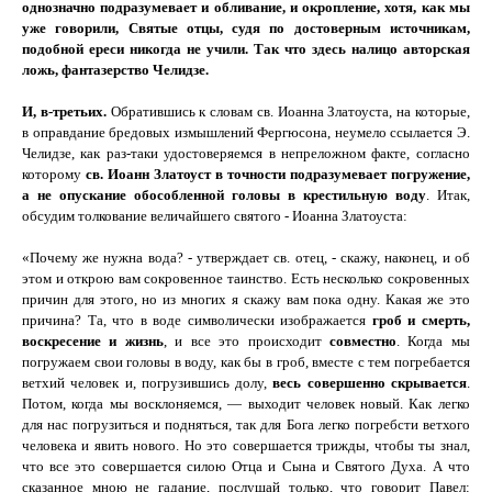
однозначно подразумевает и обливание, и окропление, хотя, как мы
уже говорили, Святые отцы, судя по достоверным источникам,
подобной ереси никогда не учили. Так что здесь налицо авторская
ложь, фантазерство Челидзе.
И, в-третьих.
Обратившись к словам св. Иоанна Златоуста, на которые,
в оправдание бредовых измышлений Фергюсона, неумело ссылается Э.
Челидзе, как раз-таки удостоверяемся в непреложном факте, согласно
которому
св. Иоанн Златоуст в точности подразумевает погружение,
а не опускание обособленной головы в крестильную воду
. Итак,
обсудим толкование величайшего святого - Иоанна Златоуста:
«Почему же нужна вода? - утверждает св. отец, - скажу, наконец, и об
этом и открою вам сокровенное таинство. Есть несколько сокровенных
причин для этого, но из многих я скажу вам пока одну. Какая же это
причина? Та, что в воде символически изображается
гроб и смерть,
воскресение и жизнь
, и все это происходит
совместно
. Когда мы
погружаем свои головы в воду, как бы в гроб, вместе с тем погребается
ветхий человек и, погрузившись долу,
весь совершенно скрывается
.
Потом, когда мы восклоняемся, — выходит человек новый. Как легко
для нас погрузиться и подняться, так для Бога легко погребсти ветхого
человека и явить нового. Но это совершается трижды, чтобы ты знал,
что все это совершается силою Отца и Сына и Святого Духа. А что
сказанное мною не гадание, послушай только, что говорит Павел: