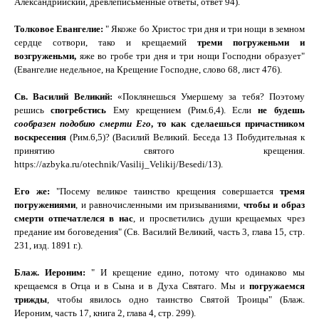
Александрийский, древлеписьменные ответы, ответ 94).
Толковое Евангелие:
"
Якоже бо Христос три дня и три нощи в земном
сердце сотвори, тако и крещаемий
треми погруженьми и
возгруженьми,
яже во гробе три дня и три нощи Господни образует"
(Евангелие недельное, на Крещение Господне, слово 68, лист 476).
Св. Василий Великий:
«Поклянешься Умершему за тебя? Поэтому
решись
спогребстись
Ему крещением (Рим.6,4). Если
не будешь
сообразен подобию смерти Его
, то как сделаешься причастником
воскресения
(Рим.6,5)? (Василий Великий. Беседа 13 Побудительная к
принятию святого крещения.
https
://
azbyka
.
ru
/
otechnik
/
Vasilij
_
Velikij
/
Besedi
/13
).
Его же:
"Посему великое таинство крещения совершается
тремя
погружениями
, и равночисленными им призываниями,
чтобы и образ
смерти отпечатлелся в нас
, и просветились души крещаемых чрез
предание им боговедения" (Св. Василий Великий, часть 3, глава 15, стр.
231, изд. 1891 г.).
Блаж. Иероним:
"
И крещение едино, потому что одинаково мы
крещаемся в Отца и в Сына и в Духа Святаго. Мы и
погружаемся
трижды
, чтобы явилось одно таинство Святой Троицы" (Блаж.
Иероним, часть 17, книга 2, глава 4, стр. 299).