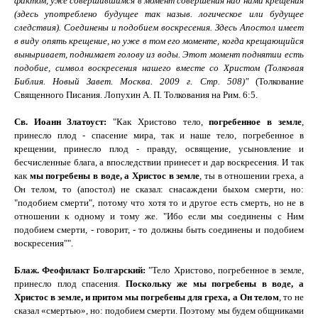
фактом, уже совершившимся в момент совершения над нами крещения
(здесь употреблено будущее так назыв. логическое или будущее
следствия). Соединены и подобием воскресения. Здесь Апостол имеет
в виду опять крещение, но уже в том его моменте, когда крещающийся
выныривает, поднимает голову из воды. Этот момент поднятии есть
подобие, символ воскресения нашего вместе со Христом (Толковая
Библия. Новый Завет. Москва. 2009 г. Стр. 508)"
(Толкование
Священного Писания. Лопухин А. П. Толкования на Рим. 6:5.
Св. Иоанн Златоуст:
"Как Христово тело,
погребенное в земле
,
принесло плод - спасение мира, так и наше тело, погребенное в
крещении, принесло плод - правду, освящение, усыновление и
бесчисленные блага, а впоследствии принесет и дар воскресения. И так
как
мы погребены в воде, а Христос в земле
, ты в отношении греха, а
Он телом, то (апостол) не сказал: снасаждени быхом смерти, но:
"
подобием смерти
"
, потому что хотя то и другое есть смерть, но не в
отношении к одному и тому же.
"
Ибо если мы соединены с Ним
подобием смерти, - говорит, - то должны быть соединены и подобием
воскресения"
"
.
Блаж. Феофилакт Болгарский
:
"Тело Христово, погребенное в земле,
принесло плод спасения.
Поскольку же мы погребены в воде, а
Христос в земле, и притом мы погребены для греха, а Он телом
, то не
сказал «смертью», но: подобием смерти. Поэтому мы будем общниками