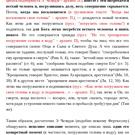
цитата подчеркнута Э. Челидзе – архиеп. П.),
вместе с тем погребается
ветхий человек и, погрузившись долу, весь совершенно скрывается
.
Потом,
когда мы восклоняемся
(в грузинском тексте:
"
Когда мы
восклоняем свои головы
"
– архиеп. П.),
— рождается новый человек.
Как легко для нас погрузиться
(груз.: "погрузить свои головы")
и
подняться, так
для Бога легко погребсти ветхого человека и явить
нового
. Но это совершается трижды
(груз.:
"
Но это троекратное
погружение головы в воду
"
– архиеп. П),
чтобы ты знал, что все это
совершается силою Отца и Сына и Святого Духа. А что сказанное
мною не гадание, послушай только, что говорит Павел:
"
спогребохомся
ему крещением в смерть
"
(Рим. 6, 4); также:
"
ветхий наш человек с Ним
распятся
"
(ст. 6); или:
"
сообразни быхом подобию смерти Его
"
(ст. 5).
Но не только крещение называется крестом, а и крест крещением.
"
Крещением, говорит Христос, имже Аз крещаюся, креститася
"
(Мк. 10,
39). И в другом месте:
"
крещением имам креститися
"
(Лк. 12, 50). Как
легко мы погружаемся и поднимаемся
(груз.: «Как легко погружаем мы
свои головы в воду и поднимаем…» – архиеп. П.),
так легко и Он, по
смерти, когда восхотел — воскрес, или, лучше сказать, гораздо легче,
хотя ради устроения некоего таинства и пробыл (в гробу) три дня" (Там
же).
Таким образом, достаточно Э. Челидзе (подобно некоему Фергюсону)
обнаружить
неполное описание
момента, где описан лишь
один его
конкретный момент
(в частности, погружение головы в воду), как он