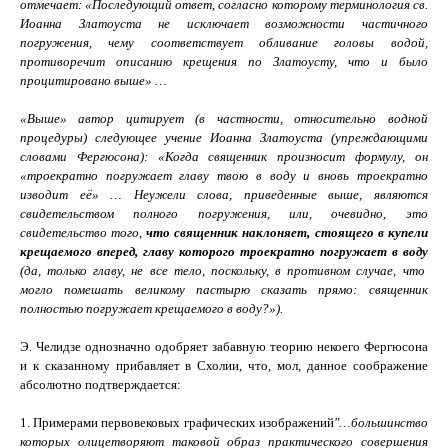
отмечает: «Последующий ответ, согласно которому терминология св.
Иоанна Златоуста не исключает возможности частичного
погружения, чему соответствует обливание головы водой,
противоречит описанию крещения по Златоусту, что и было
процитировано выше» …
«Выше» автор цитирует (в частности, относительно водной
процедуры) следующее учение Иоанна Златоуста (упреждающими
словами Фергюсона): «Когда священник произносит формулу, он
«троекратно погружает главу твою в воду и вновь троекратно
изводит её» … Неужели слова, приведенные выше, являются
свидетельством полного погружения, или, очевидно, это
свидетельство того,
что священник наклоняет, стоящего в купели
крещаемого вперед, главу которого троекратно погружает в воду
(да, только главу, не все тело, поскольку, в противном случае, что
могло помешать великому пастырю сказать прямо: священник
полностью погружает крещаемого в воду?»).
Э. Челидзе однозначно одобряет забавную теорию некоего Фергюсона
и к сказанному прибавляет в Схолии, что, мол, данное соображение
абсолютно подтверждается:
1.
Примерами первовековых графических изображений
"
…большинство
которых олицетворяют таковой образ практического совершения