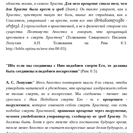
область жизни, в самого Христа.
Для него крещение стало тем, чем
для Христа были крест и гроб
(Злат.). Он также умирает, как и
Христос, чувствует такую же боль, такие же страдания, как и
Спаситель, умиравший - на кресте, хотя все это
(მოსანათლავში -
არქიეპ. პ.)
происходит в нравственной, а не в физической стороне его
существа. Поэтому-то Апостол и говорит, что крещающий
крестится в смерть Христову
"
(Толкование Священного Писания.
Лопухин А.П. Толкования на Рим. 6:3.
http
://
bible
.
optina
.
ru
/
new
:
rim
:06:03
).
"Ибо если мы соединены с Ним подобием смерти Его, то должны
быть соединены и подобием воскресения"
(Рим. 6:5).
А. С. Лопухин:
"
Здесь Апостол повторяет мысль 4-го стиха, чтобы
утвердить читателей в убеждении, что крещение изображает собою
не только смерть, но и воскресение.
Мы соединены - точнее: мы
срослись с Ним.
Подобием смерти Его - т. е.
крещением -
погружением
, которое означает собою смерть Христову; оно есть
подобие смерти Христовой;
принимая крещение через погружение,
человек уподобляется умирающему, сходящему во гроб Христу
. То
должны быть. Хотя в греч. тексте здесь поставлено будущее время,
тем не менее Апостол не считает воскресение наше делом будущего, а