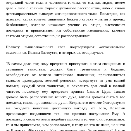
отдельной части тела, в частности, головы, то мы, как видно, имеем
дело - либо с крайней формой духовного расстройства, либо с явным
целенаправленным выпадом антиправославного толка.
Последнее, как
известно, характеризует лишенных Божьего страха – латин и прочих
безбожников, которые искажают учение св. отцов, высмеивают
последних и приписывают им собственные измышления, каковые
святыми отцами, естественно, не распространялись.
Правоту вышеозначенных слов подтверждают «огласительные
гомилии» св.
Иоанна Златоуста, в которых св. отец научает:
"В самом деле, тот, кому предстоит приступить к этим священным и
страшным таинствам, должен быть трезвенным и бодрым,
освободиться от всякого житейского попечения, преисполниться
великого целомудрия, великой ревности, исторгнуть из ума всякий
помысл, чуждый этим таинствам, и сохранять дом свой в полной
чистоте, поскольку ему предстоит принять Самого Царя.
Таково
должно быть расположение вашего духа, таковы должны быть у вас
помыслы, таково произволение души. Ведь за это великое благоразумие
вы ожидаете поистине достойную награду от Бога, Который
превосходит воздаяниями тех, кто проявил послушание Ему. А
поскольку и сослужителям подобает принести то, чем они располагают,
то и мы принесем то, чем располагаем, к тому же это не наше, но и это
от Владыки. Ибо сказано:
Что ты имеешь, чего бы не получил? А если