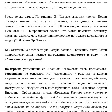
непременно объявляет оное обливанием головы крещаемого или же
погружением головы крещаемого, стоящего в воде по пояс.
Здесь то же самое. По мнению Э. Челидзе выходит, что св. Иоанн
Златоуст именно так и учит крестить, и находится в полном
соответствии с мнением протестанта Фергюсона, поскольку по словам
«ученого», «… в противном случае, что могло помешать великому
пастырю сказать, мол, священник полностью погружает крещаемого в
воду» (Э. Ч. Упом. Тр. Там же).
Как ответить на безсовестную наглую басню? – воистину, святой отец
подразумевал лишь
полное погружение крещаемого в воду – не
обливание! - погружение!
Во-первых
, упоминание св. Иоанном Златоустом главы крещаемого,
совершенно не означает
, что подведенного к реке или к купели
надлежало наклонить по пояс для окунания только головы, образом,
когда бы остальные части тела оглашенного воды не касались.
Возмущенный лжеучением вышеозвученного толка, каталикос Картли
Виссарион Орбелишвили писал:
«Поскольку Господь велел повторно
родиться от воды и Духа, подобно младенцу, появляющемуся из
материнского чрева, нам надлежит родиться заново – будь то в реке
или в купели, но не образом, когда, погрузив какую-либо отдельную
часть тела, остальные оставляют сухими. Разве возможно