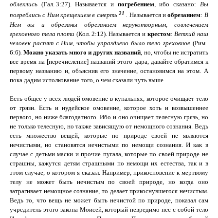
облеклись
(
Гал.
3:27
). Называется и
погребением
, ибо сказано:
Вы
21
погреблись с Ним крещением в смерть
.
Называется и
обрезанием
:
В
Нем вы и обрезаны обрезанием нерукотворным, совлечением
греховного тела плоти
(
Кол.
2:12
). Называется и
крестом
:
Ветхий наш
человек распят с Ним, чтобы упразднено было тело греховное
(
Рим.
6:6
)
.
Можно указать много и других названий
, но, чтобы не истратить
все время на [перечисление] названий этого дара, давайте обратимся к
первому названию и, объяснив его значение, остановимся на этом. А
пока дадим истолкование того, о чем сказали чуть выше.
Есть общее у всех людей омовение в купальнях, которое очищает тело
от грязи. Есть и иудейское омовение, которое хоть и возвышеннее
первого, но ниже благодатного. Ибо и оно очищает телесную грязь, но
не только телесную, но также зависящую от немощного сознания. Ведь
есть множество вещей, которые по природе своей не являются
нечистыми, но становятся нечистыми по немощи сознания. И как в
случае с детьми маски и прочие пугала, которые по своей природе не
страшны, кажутся детям страшными по немощи их естества, так и в
этом случае, о котором я сказал. Например, прикосновение к мертвому
телу не может быть нечистым по своей природе, но когда оно
затрагивает немощное сознание, то делает прикоснувшегося нечистым.
Ведь то, что вещь не может быть нечистой по природе, показал сам
учредитель этого закона Моисей, который невредимо нес с собой тело