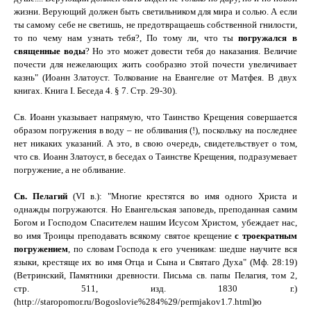
жизни. Верующий должен быть светильником для мира и солью. А если
ты самому себе не светишь, не предотвращаешь собственной гнилости,
то по чему нам узнать тебя?, По тому ли, что ты
погружался в
священные воды
? Но это может довести тебя до наказания. Величие
почести для нежелающих жить сообразно этой почести увеличивает
казнь" (Иоанн Златоуст. Толкование на Евангелие от Матфея. В двух
книгах. Книга
I
. Беседа 4. § 7. Стр. 29-30).
Св. Иоанн указывает напрямую, что Таинство Крещения совершается
образом погружения в воду – не обливания (!), поскольку на последнее
нет никаких указаний. А это, в свою очередь, свидетельствует о том,
что св. Иоанн Златоуст, в беседах о Таинстве Крещения, подразумевает
погружение, а не обливание.
Св. Пелагий
(
VI
в.):
"
Многие крестятся во имя одного Христа и
однажды погружаются. Но Евангельская заповедь, преподанная самим
Богом и Господом Спасителем нашим Исусом Христом, убеждает нас,
во имя Троицы преподавать всякому святое крещение
с троекратным
погружением
, по словам Господа к его ученикам: шедше научите вся
языки, крестяще их во имя Отца и Сына и Святаго Духа
"
(Мф. 28:19)
(Ветринский, Памятники древности. Письма св. папы Пелагия, том 2,
стр. 511, изд. 1830 г.)
(http://staropomor.ru/Bogoslovie%284%29/permjakov1.7.html
)ю