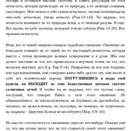
Иосифа и оставался чистым. Поэтому и Павел, рассуждая об этой
нечистоте, которая происходит не от природы, а от немощи сознания,
так говорит:
Нет ничего в себе самом нечистого; только почитающему
что-либо нечистым, [тому нечисто (
Рим
14:14
)].
Ты видишь, что
нечистота возникает не от природы вещи, а от немощи разума. И еще:
Все чисто, но худо человеку, который ест на соблазн
(
Рим.
14:20
). Вот
причина нечистоты.
Итак, вот от какой скверны очищало иудейское омовение. Омовение же
благодати очищает не от такой, но от настоящей нечистоты, которая
вместе с телом производит великое осквернение и в душе. Ибо оно
делает чистыми не тех, кто прикоснулся к мертвым телам, но тех, кто
коснулся мертвых дел (Ср.
Евр
9:14
). Развратник ли кто или блудник,
или идолопоклонник, или совершил какое-либо другое зло, или носит в
себе все человеческие пороки,
ПОГРУЗИВШИСЬ в воды этой
купели, он ВЫХОДИТ из этих божественных потоков светлее
солнечных лучей
. И чтобы ты не подумал, что это пустые слова,
послушай, что говорит Павел о силе этого омовения:
Не
обманывайтесь: ни идолослужители, ни блудники, ни прелюбодеи, ни
малакии, ни мужеложники, ни лихоимцы, ни пьяницы, ни злоречивые,
ни хищники – Царства Божия не наследуют
(
1Кор.
6:9–10
).
Но как это соотносится со сказанным, спросит кто-нибудь. Покажи нам
то, что мы хотим знать: все ли это стирается силой этого омовения?