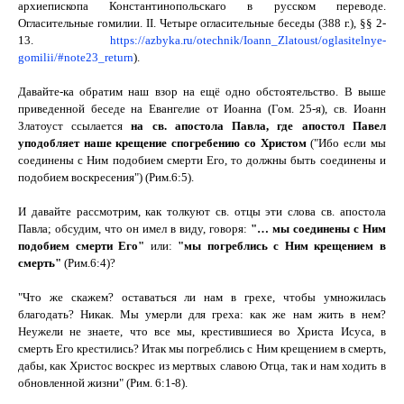
архиепископа Константинопольскаго в русском переводе.
Огласительные гомилии
.
II
. Четыре огласительные беседы (388 г.)
, §§ 2-
13.
https://azbyka.ru/otechnik/Ioann_Zlatoust/oglasitelnye-
gomilii/#note23_return
).
Давайте-ка обратим наш взор на ещё одно обстоятельство. В выше
приведенной беседе на Евангелие от Иоанна (Гом. 25-я), св. Иоанн
Златоуст ссылается
на св. апостола Павла, где апостол Павел
уподобляет наше крещение спогребению со Христом
("Ибо если мы
соединены с Ним подобием смерти Его, то должны быть соединены и
подобием воскресения") (Рим.6:5).
И давайте рассмотрим, как толкуют св. отцы эти слова св. апостола
Павла; обсудим, что он имел в виду, говоря:
"
…
мы соединены с Ним
подобием смерти Его"
или
:
"мы погреблись с Ним крещением в
смерть"
(Рим.6:4)?
"Что же скажем? оставаться ли нам в грехе, чтобы умножилась
благодать?
Никак.
Мы умерли для греха: как же нам жить в нем?
Неужели не знаете, что все мы, крестившиеся во Христа Исуса, в
смерть Его крестились?
Итак мы погреблись с Ним крещением в смерть,
дабы, как Христос воскрес из мертвых славою Отца, так и нам ходить в
обновленной жизни
" (Рим. 6:1-8).