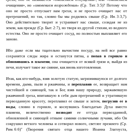
очищения», но
«омовением возрождения»
(Ср.
Тит.
3:5
)? Потому что
оно не просто отпускает нам грехи, и не просто очищает нас от
прегрешений, но так, словно бы мы родились свыше (Ср.
Ин.
3:3,7
).
Оно действительно творит и устраивает нас свыше, созидая не из
земли, как прежде (Ср.
Быт.
2:7
), но творя из другой стихии, из водного
естества. Оно не просто очищает сосуд, но полностью выплавляет его
заново.
Ибо даже если мы тщательно вычистим посуду, на ней все равно
сохранятся следы жира и останутся пятна, а
попав в горнило и
обновившись в пламени
, она очищается от всякой грязи и, выйдя из
печи, излучает такое же сияние, как вновь изготовленная
.
Итак, как кто-нибудь, взяв золотую статую, загрязнившуюся от долгого
времени, дыма, пыли и ржавчины, и
переплавив
ее, возвращает нам
чистейшей и сияющей, так и
Бог
, взяв нашу природу, заржавевшую
ржавчиной греха, впитавшую в себя дым прегрешений и утратившую
первозданную красоту, переплавил ее свыше и затем,
погрузив ее в
воды
, словно в горнило, и коснувшись благодатью Духа вместо
пламени, величественно
возводит
ее оттуда первозданной,
обновленной и сияющей отныне самими солнечными лучами, ибо Он
сокрушил ветхого человека и сотворил нового, светлее прежнего (Ср.
Рим.
6:6
)
"
(Творения святаго отца нашего Иоанна Златоуста,