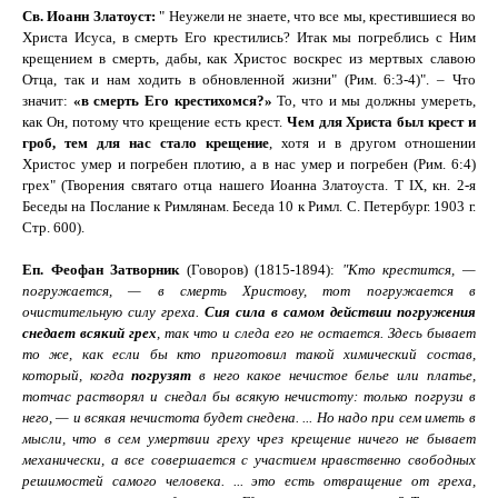
Св
. Иоанн Златоуст:
"
Неужели не знаете, что все мы, крестившиеся во
Христа Исуса, в смерть Его крестились? Итак мы погреблись с Ним
крещением в смерть, дабы, как Христос воскрес из мертвых славою
Отца, так и нам ходить в обновленной жизни" (Рим. 6:3-4)". – Что
значит:
«в смерть Его крестихомся?»
То, что и мы должны умереть,
как Он, потому что крещение есть
крест.
Чем для Христа был крест и
гроб, тем для нас стало крещение
, хотя и в другом отношении
Христос умер и погребен плотию, а в нас умер и погребен (
Рим. 6:4
)
грех
" (
Творения святаго отца нашего Иоанна Златоуста. Т
IX
, кн. 2-я
Беседы на Послание к Римлянам. Беседа 10 к Римл. С. Петербург. 1903 г.
Стр. 600
)
.
Еп. Феофан Затворник
(
Говоров
) (1815-1894):
"Кто крестится, —
погружается, — в смерть Христову, тот погружается в
очистительную силу греха.
Сия сила в самом действии погружения
снедает всякий грех
, так что и следа его не остается. Здесь бывает
то же, как если бы кто приготовил такой химический состав,
который, когда
погрузят
в него какое нечистое белье или платье,
тотчас растворял и снедал бы всякую нечистоту: только погрузи в
него, — и всякая нечистота будет снедена. ... Но надо при сем иметь в
мысли, что в сем умертвии греху чрез крещение ничего не бывает
механически, а все совершается с участием нравственно свободных
решимостей самого человека.
...
это есть отвращение от греха,