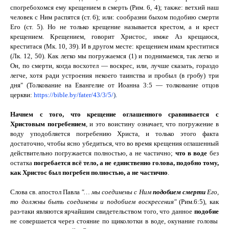
спогребохомся ему крещением в смерть (Рим. 6, 4); также: ветхий наш
человек с Ним распятся (ст. 6); или: сообразни быхом подобию смерти
Его (ст. 5). Но не только крещение называется крестом, а и крест
крещением. Крещением, говорит Христос, имже Аз крещаюся,
креститася (Мк. 10, 39). И в другом месте: крещением имам креститися
(Лк. 12, 50). Как легко мы погружаемся (1) и поднимаемся, так легко и
Он, по смерти, когда восхотел — воскрес, или, лучше сказать, гораздо
легче, хотя ради устроения некоего таинства и пробыл (в гробу) три
дня" (Толкование на Евангелие от Иоанна 3:5 — толкование отцов
церкви:
https://bible.by/fater/43/3/5/
).
Начнем с того, что крещение оглашенного сравнивается с
Христовым погребением
, и это воистину означает, что погружение в
воду уподобляется погребению Христа, и только этого факта
достаточно, чтобы ясно убедиться, что во время крещения оглашенный
действительно погружается полностью, а не частично;
что в воде
без
остатка
погребается всё тело, а не единственно голова, подобно тому,
как Христос был погребен полностью, а не частично
.
Слова св. апостол Павла
"
… мы соединены с Ним
подобием
смерти
Его,
то должны быть
соединены
и
подобием
воскресения
"
(Рим.6:5)
, как
раз-таки являются ярчайшим свидетельством того, что данное
подобие
не совершается через стояние по щиколотки в воде, окунание головы