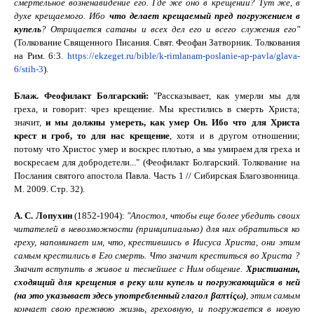
смертельное возненавидение его. Где же оно в крещении? Тут же, в
духе крещаемого. Ибо
что делает крещаемый пред погружением в
купель
? Отрицается сатаны и всех дел его и всего служения его
"
(Толкование Священного Писания. Свят. Феофан Затворник. Толкования
на Рим. 6:3.
https://ekzeget.ru/bible/k-rimlanam-poslanie-ap-pavla/glava-
6/stih-3
).
Блаж. Феофилакт Болгарский
:
"
Рассказывает, как умерли мы для
греха, и говорит: чрез крещение. Мы крестились в смерть Христа;
значит,
и мы должны умереть, как умер Он. Ибо что для Христа
крест и гроб, то для нас крещение
, хотя и в другом отношении;
потому что Христос умер и воскрес плотью, а мы умираем для греха и
воскресаем для добродетели
..." (Феофилакт Болгарский. Толкование на
Послания святого апостола Павла. Часть 1 // Сибирская Благозвонница.
М. 2009.
Стр. 32)
.
А. С. Лопухин
(1852-1904):
"
Апостол, чтобы еще более убедить своих
читателей в невозможности (принципиально) для них обратиться ко
греху, напоминает им, что, крестившись в Иисуса Христа, они этим
самым крестились в Его смерть. Что значит
креститься во Христа
?
Значит вступить в живое и теснейшее с Ним общение.
Христианин,
сходящий для крещения в реку или купель и
погружающийся
в ней
(на это указывает здесь употребленный глагол
βαπτίςω
)
, этим самым
кончает свою прежнюю жизнь, греховную, и погружается в новую