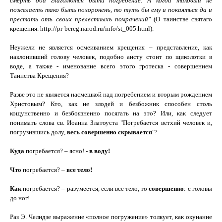
смерть оба глаголются быти погребение. А когда таковый не
пожелаетъ тако быть похороненъ, то тутъ бы ему и покаяться да и
престать отъ своих прелестныхъ помрачений"
(О таинстве святаго
крещения.
http://pr-bereg.narod.ru/info/st_005.html
)
.
Неужели не является осмеиванием крещения – представление, как
наклонивший голову человек, подобно аисту стоит по щиколотки в
воде, а также - именование всего этого гротеска - совершением
Таинства Крещения?
Разве это не является насмешкой над погребением и вторым рождением
Христовым? Кто, как не злодей и безбожник способен столь
кощунственно и безбоязненно посягать на это? Или, как следует
понимать слова св. Иоанна Златоуста
"Погребается ветхий человек и,
погрузившись долу,
весь совершенно скрывается
"?
Куда
погребается? – ясно! -
в воду!
Что
погребается? –
все тело!
Как
погребается? – разумеется, если все тело, то
совершенно
: с головы
до ног!
Раз Э. Челидзе выражение «полное погружение» толкует, как окунание