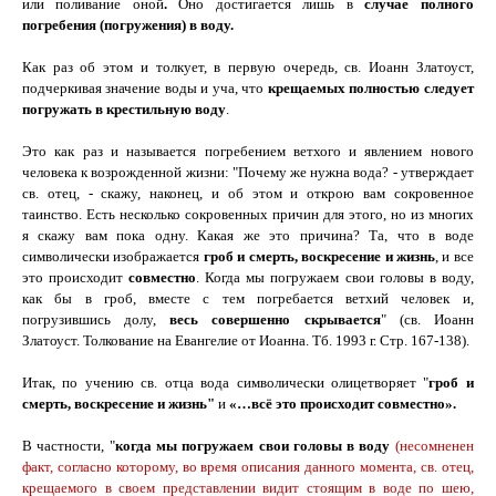
или поливание оной
.
Оно достигается лишь в
случае полного
погребения (погружения) в воду.
Как раз об этом и толкует, в первую очередь, св. Иоанн Златоуст,
подчеркивая значение воды и уча, что
крещаемых полностью следует
погружать в крестильную воду
.
Это как раз и называется погребением ветхого и явлением нового
человека к возрожденной жизни:
"Почему же нужна вода? - утверждает
св. отец, - скажу, наконец, и об этом и открою вам сокровенное
таинство. Есть несколько сокровенных причин для этого, но из многих
я скажу вам пока одну. Какая же это причина? Та, что в воде
символически изображается
гроб и смерть, воскресение и жизнь
, и все
это происходит
совместно
.
Когда мы погружаем свои головы в воду,
как бы в гроб, вместе с тем погребается ветхий человек и,
погрузившись долу,
весь совершенно скрывается
" (св. Иоанн
Златоуст. Толкование на Евангелие от Иоанна. Тб. 1993 г. Стр. 167-138).
Итак, по учению св. отца вода символически олицетворяет "
гроб и
смерть, воскресение и жизнь"
и
«…всё это происходит совместно».
В частности, "
когда мы погружаем свои головы в воду
(несомненен
факт,
согласно которому,
во время описания
данн
ого
момент
а
, св. отец,
крещаемого в своем представлении видит стоящ
им
в воде по шею,