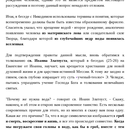
рассуждения и поэтому данный вопрос ненадолго отложим.
Итак, в беседе с Никодимом использованы термины и понятия, которые
всенепременно должны были быть известны образованному фарисею.
Спаситель указал, что крещение водой - второе рождение, аналогично
появлению человека
из материнского лона
или созидательной силе
Творца, благодаря которой
из глубочайших недр воды появилась
вселенная
.
Для подтверждения правоты данной мысли, вновь обратимся к
толкованию
св. Иоанна Златоуста
, который в беседах (25-26) на
Евангелие от Иоанна, научает, как крещается христианин для новой
духовной жизни и для царствия истинной Мессии. К тому же заодно и
глянем, сколь глубоко извращает эту суть
«
ученый-теолог» Э. Челидзе,
пытаясь упразднить учение Господа Бога и толкования величайших
святых.
"Почему же нужна вода?
- говорит св. Иоанн Златоуст, -
Скажу,
наконец, и об этом и открою вам сокровенное таинство. Есть несколько
сокровенных причин для этого, но из многих я скажу вам пока одну.
Какая же это причина? Та, что в воде символически изображается
гроб
и смерть, воскресение и жизнь
, и все это происходит совместно.
Когда
мы погружаем свои головы в воду, как бы в гроб, вместе с тем