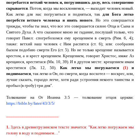
погребается ветхий человек и, погрузившись долу, весь совершенно
скрывается
. Потом, когда мы восклоняемся, — выходит человек новый.
Как легко для нас погрузиться и подняться, так
для Бога легко
погребсти ветхого человека и явить нового
. Но это совершается
трижды, чтобы ты знал, что все это совершается силою Отца и Сына и
Святого Духа. А что сказанное мною не гадание, послушай только, что
говорит Павел: спогребохомся ему крещением в смерть (Рим. 6, 4);
также: ветхий наш человек с Ним распятся (ст. 6); или: сообразни
быхом подобию смерти Его (ст. 5). Но не только крещение называется
крестом, а и крест крещением. Крещением, говорит Христос, имже Аз
крещаюся, креститася (Мк. 10, 39). И в другом месте: крещением имам
креститися (Лк. 12, 50).
Как легко мы погружаемся
(1)
и
поднимаемся
, так легко и Он, по смерти, когда восхотел — воскрес, или,
лучше сказать, гораздо легче, хотя ради устроения некоего таинства и
пробыл (в гробу) три дня".
Толкование на От Иоанна 3:5 — толкование отцов церкви:
https://bible.by/fater/43/3/5/
________________________
1.
Здесь в древнегрузинском тексте значится: "Как легко погружаем мы
голову в воду и поднимаем…"