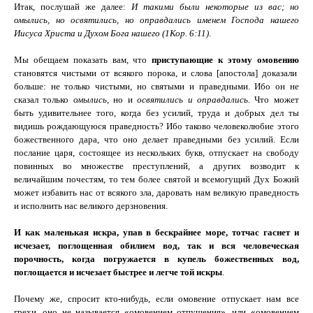
Итак, послушай же далее:
И такими были некоторые из вас; но
омылись, но освятились, но оправдались именем Господа нашего
Иисуса Христа и Духом Бога нашего (
1Кор.
6:11
)
.
Мы обещаем показать вам, что
приступающие к этому омовению
становятся чистыми от всякого порока, и слова [апостола] доказали
больше: не только чистыми, но святыми и праведными. Ибо он не
сказал только
омылись,
но и
освятились и оправдались.
Что может
быть удивительнее того, когда без усилий, труда и добрых дел ты
видишь рождающуюся праведность? Ибо таково человеколюбие этого
божественного дара, что оно делает праведными без усилий. Если
послание царя, состоящее из нескольких букв, отпускает на свободу
повинных во множестве преступлений, а других возводит к
величайшим почестям, то тем более святой и всемогущий Дух Божий
может избавить нас от всякого зла, даровать нам великую праведность
и исполнить нас великого дерзновения.
И как маленькая искра, упав в бескрайнее море, тотчас гаснет и
исчезает, поглощенная обилием вод, так и вся человеческая
порочность, когда погружается в купель божественных вод,
поглощается и исчезает быстрее и легче той искры
.
Почему же, спросит кто-нибудь, если омовение отпускает нам все
грехи, оно не называется «омовением отпущения», или «омовением