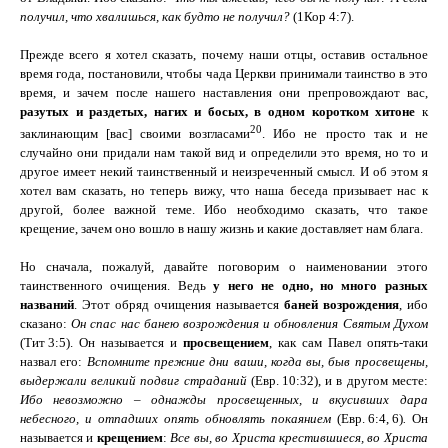
получил, что хвалишься, как будто не получил?
(
1Кор
4:7
).
Прежде всего я хотел сказать, почему наши отцы, оставив остальное
время года, постановили, чтобы чада Церкви принимали таинство в это
время, и зачем после нашего наставления они препровождают вас,
разутых и раздетых, нагих и босых,
в одном коротком хитоне
к
20
заклинающим [вас] своими возгласами
. Ибо не просто так и не
случайно они придали нам такой вид и определили это время, но то и
другое имеет некий таинственный и неизреченный смысл. И об этом я
хотел вам сказать, но теперь вижу, что наша беседа призывает нас к
другой, более важной теме.
Ибо необходимо сказать, что такое
крещение, зачем оно вошло в нашу жизнь и какие доставляет нам блага.
Но сначала, пожалуй, давайте поговорим о наименовании этого
таинственного очищения. Ведь
у него не одно, но много разных
названий
. Этот обряд очищения называется
баней возрождения
, ибо
сказано:
Он спас нас банею возрождения и обновления Святым Духом
(
Тит
3:5
). Он называется и
просвещением
, как сам Павел опять-таки
назвал его:
Вспомните прежние дни ваши, когда вы, быв просвещены,
выдержали великий подвиг страданий
(
Евр.
10:32
), и в другом месте:
Ибо невозможно – однажды просвещенных, и вкусивших дара
небесного, и отпадших опять обновлять покаянием
(
Евр.
6:4,
6
)
.
Он
называется и
крещением
:
Все вы, во Христа крестившиеся, во Христа