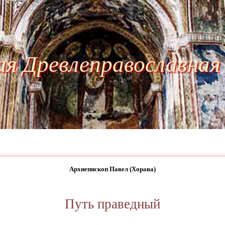
ая Древлеправославная
Архиепископ Павел (Хорава)
Путь праведный