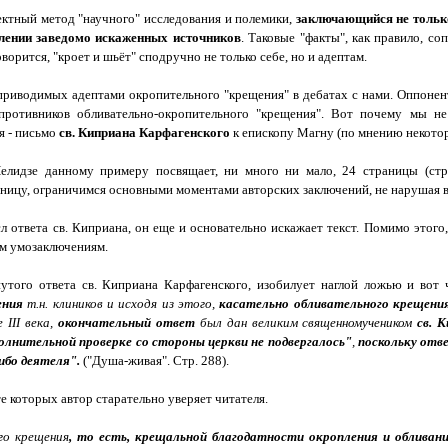
ктный метод "научного" исследования и полемики,
заключающийся не только
влении заведомо искаженных источников
. Таковые "факты", как правило, с
орится, "кроет и шьёт" сподручно не только себе, но и адептам.
приводимых адептами окропительного "крещения" в дебатах с нами. Оппонен
" противников обливательно-окропительного "крещения". Вот почему мы 
я - письмо
св. Киприана Карфагенского
к епископу Магну (по мнению некотор
елидзе данному примеру посвящает, ни много ни мало, 24 страницы (стр.
раницу, ограничимся основными моментами авторских заключений, не нарушая 
сл ответа св. Киприана, он еще и основательно искажает текст. Помимо этог
ым умозаключениям.
ого ответа св. Киприана Карфагенского, изобилует наглой ложью и вот ч
ения
т.н. клиников и исходя из этого,
касательно
обливательного крещения
е III века,
окончательный ответ
был дан великим священномучеником
св. 
олнительной проверке со стороны церкви не подвергалось"
,
поскольку отв
ибо деятеля".
("Душа-живая". Стр. 288).
е которых автор старательно уверяет читателя.
го крещения
, то есть, крещальной благодатности окропления и обливан