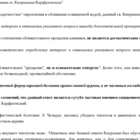
иком св. Киприаном Карфагенским".
агодатностью" окропления и обливания освященной водой, данный св. Киприан
е
которого в отношении указанного вопроса никогда дополнительной проверке 
в отношении обливательного крещения клиников,
не является догматическим
гматическое определение которого в отношении указанного вопроса ник
ливательное "крещение",
но и основательно отвергло".
Более того, она ник
йне безвыходной, чрезвычайной обстановке.
точной формулировкой догмата православной церкви, а не частным взглядо
т сомнений, что данный ответ является сугубо частным мнением
священном
н Карфагенский.
фистической болтовне Э. Челидзе, пытаясь убедить читателя в циничную ло
ством церкви.
ть внушает читателю ложь:
"Отметим, что данный ответ Киприана был обусло
 новая волна еретиков-схизматиков, для которых, как и для современны