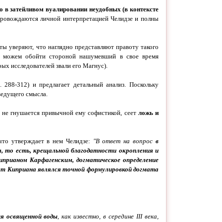
 в затейливом вуалировании неудобных (в контексте
опровождаются личной интерпретацией Челидзе и полны
ты уверяют, что наглядно представляют правоту такого
не можем обойти стороной нашумевший в свое время
ых исследователей звали его Магнус).
 288-312) и предлагает детальный анализ. Поскольку
ведущего смысла.
о, не гнушается привычной ему софистикой, сеет
ложь и
то утверждает в нем Челидзе:
"В ответ на вопрос
в
, то есть, крещальной благодатности окропления и
Киприаном Карфагенским, догматическое определение
ет Киприана являлся точной формулировкой догмата
ия освященной воды
, как известно, в середине III века,