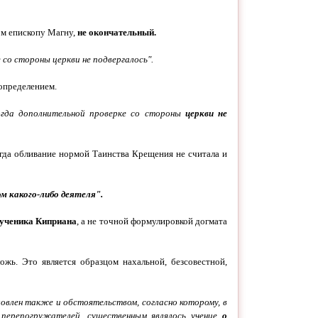
ом епископу Магну,
не окончательный.
со стороны церкви не подвергалось".
определением.
огда дополнительной проверке со стороны
церкви не
огда обливание нормой Таинства Крещения не считала и
м какого-либо деятеля".
ученика Киприана
, а не точной формулировкой догмата
жь. Это является образцом нахальной, безсовестной,
влен также и обстоятельством, согласно которому, в
х перепогружателей, существенным являлось учение
о