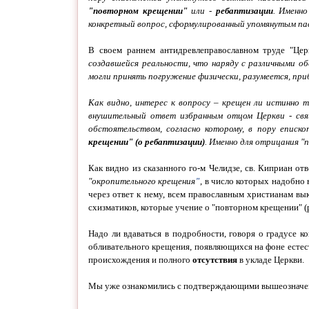
"повторном крещении"
или -
ребаптизации
. Именн
конкретный вопрос, сформулированный упомянутым 
В своем раннем антидревлеправославном труде "Цер
создавшейся реальности, что наряду с различными о
могли принять погружение физически, разумеется, при
Как видно, интерес к вопросу – крещен ли истинно т
внушительный ответ избранным отцом Церкви - свящ
обстоятельством, согласно которому, в пору еписко
крещении" (о
ребаптизации)
. Именно для отрицания "
Как видно из сказанного го-м Челидзе, св. Киприан от
"окропительного крещения
"
, в число которых надобно 
через ответ к нему, всем православным христианам вы
схизматиков, которые учение о "повторном крещении" 
Надо ли вдаваться в подробности, говоря о градусе 
обливательного крещения, появляющихся на фоне естест
происхождения и полного
отсутствия
в укладе Церкви.
Мы уже ознакомились с подтверждающими вышеозначенно