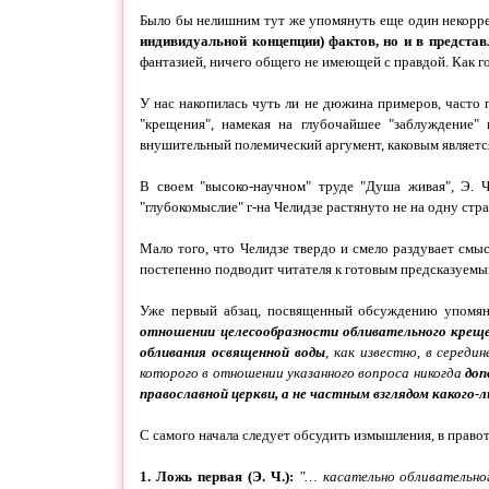
Было бы нелишним тут же упомянуть еще один некорре
индивидуальной концепции) фактов, но и в предста
фантазией, ничего общего не имеющей с правдой. Как гов
У нас накопилась чуть ли не дюжина примеров, часто 
"крещения", намекая на глубочайшее "заблуждение
внушительный полемический аргумент, каковым являетс
В своем "высоко-научном" труде "Душа живая", Э. Ч
"глубокомыслие" г-на Челидзе растянуто не на одну ст
Мало того, что Челидзе твердо и смело раздувает смы
постепенно подводит читателя к готовым предсказуем
Уже первый абзац, посвященный обсуждению упомянут
отношении целесообразности обливательного крещ
обливания освященной воды
, как известно, в середин
которого в отношении указанного вопроса никогда
доп
православной церкви, а не частным взглядом какого-л
С самого начала следует обсудить измышления, в правот
1. Ложь первая (Э. Ч.):
"…
касательно обливательно