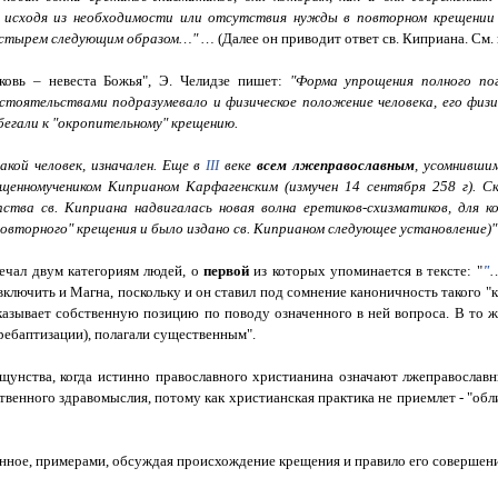
о исходя из необходимости или отсутствия нужды в повторном крещении
пастырем следующим образом…" …
(Далее он приводит ответ св. Киприана. См.
ковь – невеста Божья", Э. Челидзе пишет:
"Форма упрощения полного по
бстоятельствами подразумевало и физическое положение человека, его физ
бегали к "окропительному" крещению.
акой человек, изначален. Еще в
III
веке
всем лжеправославным
, усомнивши
енномучеником Киприаном Карфагенским (измучен 14 сентября 258 г). С
пства св. Киприана надвигалась новая волна еретиков-схизматиков, для 
повторного" крещения и было издано св. Киприаном следующее установление)"
вечал двум категориям людей, о
первой
из которых упоминается в тексте: "
"
включить и Магна, поскольку и он ставил под сомнение каноничность такого "кр
казывает собственную позицию по поводу означенного в ней вопроса. В то ж
(ребаптизации), полагали существенным".
кощунства, когда истинно православного христианина означают лжеправослав
венного здравомыслия, потому как христианская практика не приемлет - "обл
е, примерами, обсуждая происхождение крещения и правило его совершения,