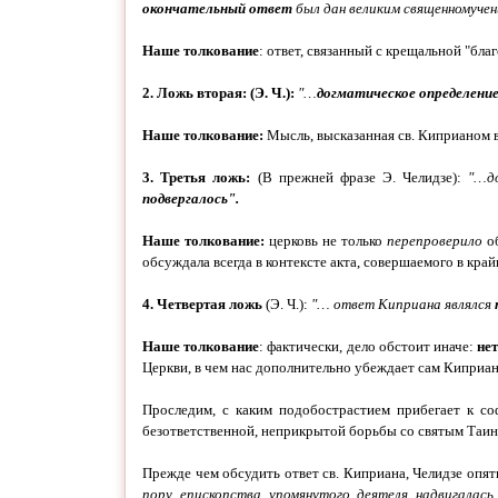
окончательный ответ
был дан великим священномучен
Наше толкование
: ответ, связанный с крещальной "бл
2. Ложь вторая: (Э. Ч.):
"…
догматическое определени
Наше толкование:
Мысль, высказанная св. Киприаном 
3. Третья ложь:
(В прежней фразе Э. Челидзе):
"…до
подвергалось".
Наше толкование:
церковь не только
перепроверило
об
обсуждала всегда в контексте акта, совершаемого в кра
4. Четвертая ложь
(Э. Ч.):
"…
ответ Киприана являлся
Наше толкование
: фактически, дело обстоит иначе:
не
Церкви, в чем нас дополнительно убеждает сам Киприа
Проследим, с каким подобострастием прибегает к со
безответственной, неприкрытой борьбы со святым Таин
Прежде чем обсудить ответ св. Киприана, Челидзе опя
пору епископства упомянутого деятеля надвигалась