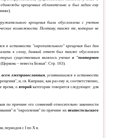
 единожды крещенных обливательно и был задан ему
 ниже).
гружательного крещения была обусловлена с учетом
ические возможности. Поэтому, также те, которые не
мся в истинности "окропительного" крещения был дан
казать к слову, данный ответ был также обусловлен
которых существенным являлось учение
о "повторном
(Церковь – невеста Божья". Стр. 163).
…
всем лжеправославным
, усомнившимся в истинности
ещения", и, св. Киприан, как раз ему и, соответственно,
е время, о
второй
категории говорится следующее: для
ным по причине его сомнений относительно законности
ивания" и "окропления" по причине их
неапостольского
 периодов с I по X в.