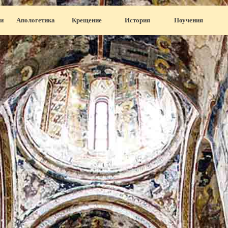
Пропустить меню
и
Апологетика
▼
Крещение
▼
История
▼
Поучения
▼