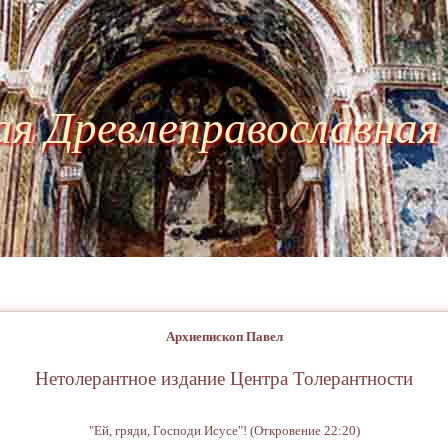
ая Древлеправославная
Архиепископ Павел
Нетолерантное издание Центра Толерантности
"Ей, гряди, Господи Исусе"! (Откровение 22:20)