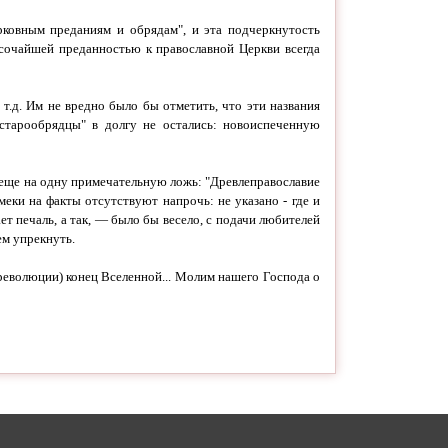
рковным преданиям и обрядам", и эта подчеркнутость
сочайшей преданностью к православной Церкви всегда
т.д. Им не вредно было бы отметить, что эти названия
старообрядцы" в долгу не остались: новоиспеченную
 еще на одну примечательную ложь: "Древлеправославие
еки на факты отсутствуют напрочь: не указано -
где и
ет печаль, а так, — было бы весело, с подачи любителей
ем упрекнуть.
 революции) конец Вселенной... Молим нашего Господа о