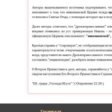
Авторы вышеназванного источника подчеркивают, что
напоминает о том, что никонианской Церкви чужда
пр
отличались Святые Отцы, с помощью которых мы и полу
Далее авторы отмечают, что "древлеправославные" изв
впервые появились из уст приверженцев Никона -
го
официальную Церковь они называют:
"никонианской", 
Краткая справка о "староверах", не отображающая ист
характеризуется четко очерченными эсхатологическим
когда, представители какого Древлеправославного течен
составлять "энциклопедии", разобрать новые измышлен
О Втором Пришествии и дате, авторы, справляйтесь у "
скором наступлении Его Второго Пришествия и Страшног
"Ей , гряди , Господи Исусе" ! ( Откровение 22:20 ).
Грузинская