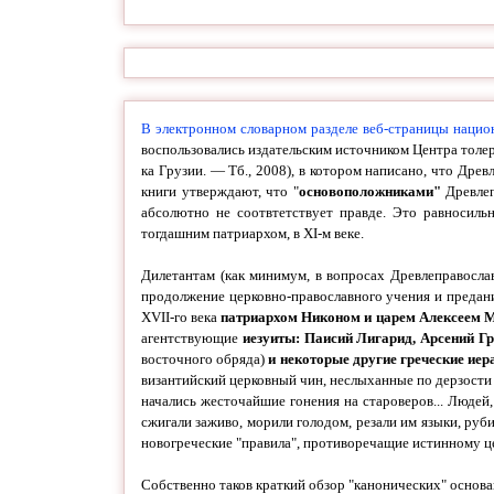
В электронном словарном разделе веб-
страницы нацио
воспользовались издательским источником Центра толер
ка Грузии. — Тб., 2008), в котором написано, что Дре
книги утверждают, что "
основоположниками"
Древле
абсолютно не соотвтетствует правде. Это равносильн
тогдашним патриархом, в XI-
м веке.
Дилетантам (как минимум, в вопросах Древлеправосла
продолжение церковно-
православного учения и предани
XVII-
го века
патриархом Никоном
и
царем Алексеем 
агентствующие
иезуиты: Паисий Лигарид, Арсений Гр
восточного обряда)
и некоторые другие греческие иер
византийский церковный чин, неслыханные по дерзости 
начались жесточайшие гонения на староверов... Людей,
сжигали заживо, морили голодом, резали им языки, руб
новогреческие "правила", противоречащие истинному 
Собственно таков краткий обзор "канонических" основ