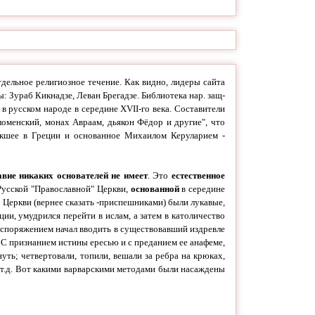
тдельное религиозное течение. Как видно, лидеры сайта
 Зураб Кикнадзе, Леван Брегадзе. Библиотека нар. защ-
 в русском народе в середине XVII-
го века. Составители
оменский, монах Авраам, дьякон Фёдор и другие", что
никшее в Греции и основанное Михаилом Керуларием -
вие никаких основателей не имеет
. Это
естественное
Русской "Православной" Церкви,
основанной
в середине
Церкви (вернее сказать -
приспешниками) были лукавые,
ии, умудрился перейти в ислам, а затем в католичество
споряжением начал вводить в существовавший издревле
 С признанием истины ересью и с преданием ее анафеме,
уть; четвертовали, топили, вешали за ребра на крюках,
и т.д. Вот какими варварскими методами были насаждены