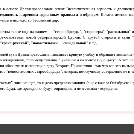
 в основе Древлеправославия лежит "исключительная верность к древнеце
еданность к древним церковным правилам и обрядам.
Кстати, именно вы
чили в наследство бесценный дар.
естны также под названием — "старообрядцы", "староверы", "раскольники" и 
ре-
основателя новой реформаторской Церкви. С другой стороны и сами "
"греко-
русской", "новостильной", "синодальной"
и т.д.
инной сути Древлеправославия, вызывает кривую улыбку и обращает внимание
и ожиданиями, преимущественно с указанием на конкретную дату". А вот нам
ия обозначили конкретную дату Второго Пришествия... так что все это вызыва
ия о "непостижимых старообрядцах", которых по-
научному совершенно не в ч
святых" никонианцев, то и дело предсказывающих (еще с начала Октябрьской
о Суда, где праведники будут оправданы, а нечестивцы -
осуждены.