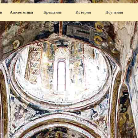
Пропустить меню
и
Апологетика
▼
Крещение
▼
История
▼
Поучения
▼