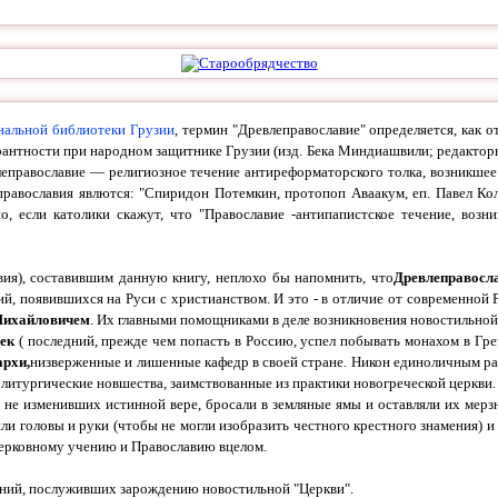
нальной библиотеки Грузии
, термин "Древлеправославие" определяется, как о
антности при народном защитнике Грузии (изд. Бека Миндиашвили; редакторы:
влеправославие — религиозное течение антиреформаторского толка, возникшее
православия явлются: "Спиридон Потемкин, протопоп Аваакум, еп. Павел Кол
о, если католики скажут, что "Православие -
антипапистское течение, воз
вия), составившим данную книгу, неплохо бы напомнить, что
Древлеправосла
й, появившихся на Руси с христианством. И это -
в отличие от современной 
Михайловичем
. Их главными помощниками в деле возникновения новостильной 
ек
( последний, прежде чем попасть в Россию, успел побывать монахом в Грец
архи,
низверженные и лишенные кафедр в своей стране. Никон единоличным ра
литургические новшества, заимствованные из практики новогреческой церкви.
 не изменивших истинной вере, бросали в земляные ямы и оставляли их мерзн
или головы и руки (чтобы не могли изобразить честного крестного знамения) 
церковному учению и Православию вцелом.
аний, послуживших зарождению новостильной "Церкви".