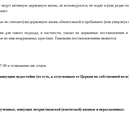
 ведут активную церковную жизнь, не исповедуются, не ходят в (или редко п
шает.
рые не считают(ли) церковную жизнь обязательной и пребывают (или умерли) в 
ия для такого подхода, в частности, указал на церковные постановления 
е во имя нецерковных христиан. Таковыми постановлениями являются:
-30 и толкования свв. отцов.
вущим недостойно (то есть, к отлученным от Церкви по собственной воле)
лученных, живущих нехристианской (языческой) жизнью и нераскаянных: