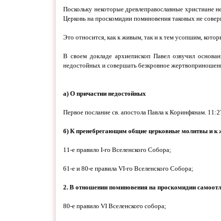
Поскольку некоторые древлеправославные христиане не
Церковь на проскомидии поминовения таковых не совер
Это относится, как к живым, так и к тем усопшим, кото
В своем докладе архиепископ Павел озвучил основан
недостойных и совершать безкровное жертвоприношени
а) О причастии недостойных
Первое послание св. апостола Павла к Коринфянам. 11:27
б) К пренебрегающим общие церковные молитвы и к жи
11-е правило I-го Вселенского Собора;
61-е и 80-е правила VI-го Вселенского Собора;
2. В отношении поминовения на проскомидии самоот
80-е правило VI Вселенского собора;