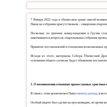
7 Января 2022 года в тбилисском храме святой велик
Павла на собрании присутствовали – священник епархи
Поскольку по причине ковид-пандемии в Грузии со
накопившихся вопросов, епархиальные собрания провод
Принятие постановлений в отношении всевозможных про
Исходя из этого, материалы Собора Тбилисской Древ
основании общего согласия, будут объявлены постанов
1
. О поминовении отпавших православных христиан н
В связи с этим архиепископ Павел
зачитал доклад
, в ко
Особый акцент был сделан на проскомидию, во время к