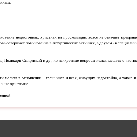
ленным;
иновение недостойных христиан на проскомидии, вовсе не означает прекращ
овь совершает поминовение в литургических эктиниях, в другом - в специальны
ц, Поликарп Смирнский и др., но конкретные вопросы нельзя мешать с част
ти молитв в отношении – грешников и всех, живущих недостойно, а также и 
вные христиане.
шенной.