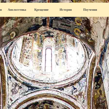
Пропустить меню
и
Апологетика
▼
Крещение
▼
История
▼
Поучения
▼