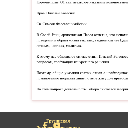
Кормчая, глав. 60. святительское наказание новопостав
Прав. Николай Кавасила;
Св. Симеон Фессалоникийский
В Своей Речи, архиепископ Павел отметил, что непом
поведения и образа жизни таковых, в одном случае Церк
личных, частных, молитвах.
К этому нас обязывают святые отцы: Игнатий Богоносе
вопросом, требующим конкретного решения.
Поэтому, общие указания святых отцов о необходимос
поминовению подлежат лишь по вере живущие правосла
На этом вопросе деятельность Собора считается завер
Грузинская
Древлеправославная