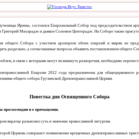
омученицы Ирины, состоялся Епархиальный Собор под председательством ар
и Григорий Махарадзе и дьякон Соломон Центерадзе. На Соборе также присутс
зыв общего Собора с участием архиереев обеих епархий и мирян не пред
ить раздельно, а согласованные вопросы объявить постановлением общего Со
блем, в связи с которыми могут возникнуть разноречия, необходимо перенес
леправославной Епархии 2022 года предназначены для общецерковного ра
лениями общего собора Грузинской Древлеправославной Церкви.
Повестка дня Освященного Собора
а проскомидии и о причащении.
тором вкратце разъяснил суть и значение православной литургии.
оторой Церковь совершает поминовение крещенных древлеправославных христи